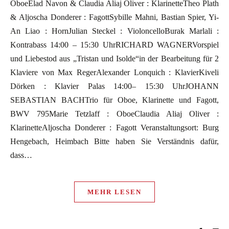
OboeElad Navon & Claudia Aliaj Oliver : KlarinetteTheo Plath
& Aljoscha Donderer : FagottSybille Mahni, Bastian Spier, Yi-
An Liao : HornJulian Steckel : VioloncelloBurak Marlali :
Kontrabass 14:00 – 15:30 UhrRICHARD WAGNERVorspiel
und Liebestod aus „Tristan und Isolde“in der Bearbeitung für 2
Klaviere von Max RegerAlexander Lonquich : KlavierKiveli
Dörken : Klavier Palas 14:00– 15:30 UhrJOHANN
SEBASTIAN BACHTrio für Oboe, Klarinette und Fagott,
BWV 795Marie Tetzlaff : OboeClaudia Aliaj Oliver :
KlarinetteAljoscha Donderer : Fagott Veranstaltungsort: Burg
Hengebach, Heimbach Bitte haben Sie Verständnis dafür,
dass…
MEHR LESEN