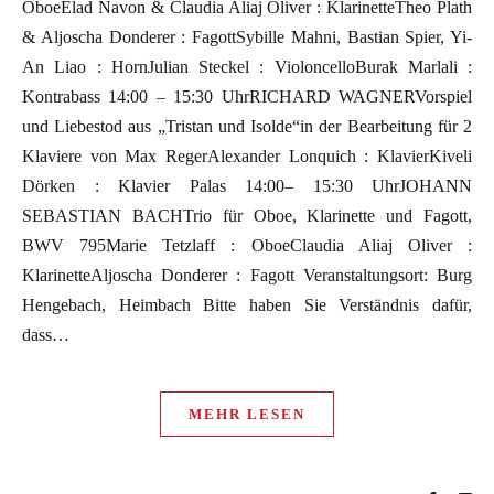
OboeElad Navon & Claudia Aliaj Oliver : KlarinetteTheo Plath
& Aljoscha Donderer : FagottSybille Mahni, Bastian Spier, Yi-
An Liao : HornJulian Steckel : VioloncelloBurak Marlali :
Kontrabass 14:00 – 15:30 UhrRICHARD WAGNERVorspiel
und Liebestod aus „Tristan und Isolde“in der Bearbeitung für 2
Klaviere von Max RegerAlexander Lonquich : KlavierKiveli
Dörken : Klavier Palas 14:00– 15:30 UhrJOHANN
SEBASTIAN BACHTrio für Oboe, Klarinette und Fagott,
BWV 795Marie Tetzlaff : OboeClaudia Aliaj Oliver :
KlarinetteAljoscha Donderer : Fagott Veranstaltungsort: Burg
Hengebach, Heimbach Bitte haben Sie Verständnis dafür,
dass…
MEHR LESEN