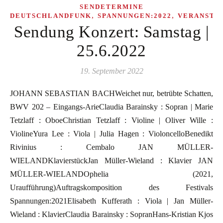
SENDETERMINE
,
,
DEUTSCHLANDFUNK
SPANNUNGEN:2022
VERANSTA
Sendung Konzert: Samstag |
25.6.2022
19. September 2022
JOHANN SEBASTIAN BACHWeichet nur, betrübte Schatten,
BWV 202 – Eingangs-ArieClaudia Barainsky : Sopran | Marie
Tetzlaff : OboeChristian Tetzlaff : Violine | Oliver Wille :
ViolineYura Lee : Viola | Julia Hagen : VioloncelloBenedikt
Rivinius : Cembalo JAN MÜLLER-
WIELANDKlavierstückJan Müller-Wieland : Klavier JAN
MÜLLER-WIELANDOphelia (2021,
Uraufführung)Auftragskomposition des Festivals
Spannungen:2021Elisabeth Kufferath : Viola | Jan Müller-
Wieland : KlavierClaudia Barainsky : SopranHans-Kristian Kjos