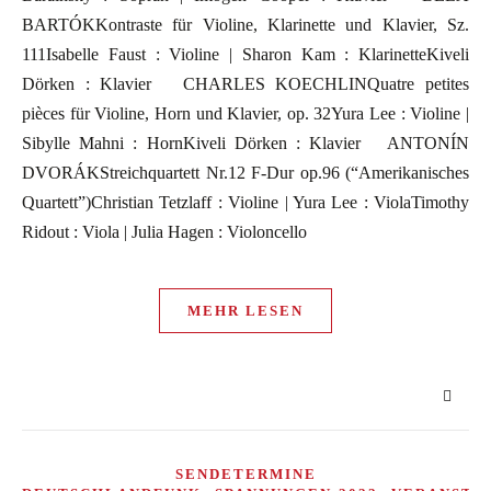
BARTÓKKontraste für Violine, Klarinette und Klavier, Sz.
111Isabelle Faust : Violine | Sharon Kam : KlarinetteKiveli
Dörken : Klavier CHARLES KOECHLINQuatre petites
pièces für Violine, Horn und Klavier, op. 32Yura Lee : Violine |
Sibylle Mahni : HornKiveli Dörken : Klavier ANTONÍN
DVORÁKStreichquartett Nr.12 F-Dur op.96 (“Amerikanisches
Quartett”)Christian Tetzlaff : Violine | Yura Lee : ViolaTimothy
Ridout : Viola | Julia Hagen : Violoncello
MEHR LESEN
SENDETERMINE