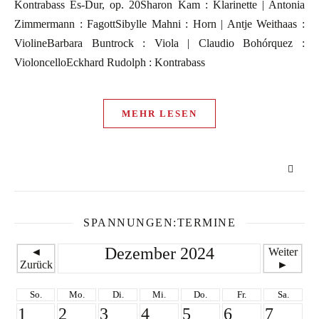
Kontrabass Es-Dur, op. 20Sharon Kam : Klarinette | Antonia
Zimmermann : FagottSibylle Mahni : Horn | Antje Weithaas :
ViolineBarbara Buntrock : Viola | Claudio Bohórquez :
VioloncelloEckhard Rudolph : Kontrabass
MEHR LESEN
SPANNUNGEN:TERMINE
Dezember 2024
◄
Weiter
Zurück
►
So.
Mo.
Di.
Mi.
Do.
Fr.
Sa.
1
2
3
4
5
6
7