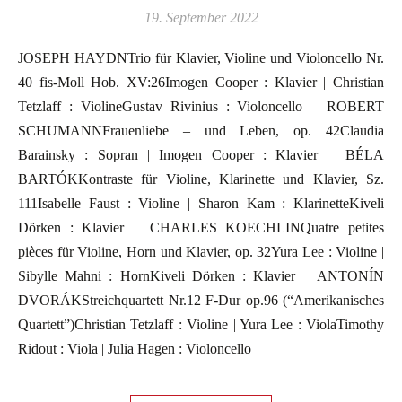
19. September 2022
JOSEPH HAYDNTrio für Klavier, Violine und Violoncello Nr.
40 fis-Moll Hob. XV:26Imogen Cooper : Klavier | Christian
Tetzlaff : ViolineGustav Rivinius : Violoncello ROBERT
SCHUMANNFrauenliebe – und Leben, op. 42Claudia
Barainsky : Sopran | Imogen Cooper : Klavier BÉLA
BARTÓKKontraste für Violine, Klarinette und Klavier, Sz.
111Isabelle Faust : Violine | Sharon Kam : KlarinetteKiveli
Dörken : Klavier CHARLES KOECHLINQuatre petites
pièces für Violine, Horn und Klavier, op. 32Yura Lee : Violine |
Sibylle Mahni : HornKiveli Dörken : Klavier ANTONÍN
DVORÁKStreichquartett Nr.12 F-Dur op.96 (“Amerikanisches
Quartett”)Christian Tetzlaff : Violine | Yura Lee : ViolaTimothy
Ridout : Viola | Julia Hagen : Violoncello