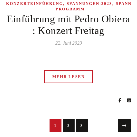
,
,
KONZERTEINFÜHRUNG
SPANNUNGEN:2023
SPANNU
| PROGRAMM
Einführung mit Pedro Obiera
: Konzert Freitag
22. Juni 2023
MEHR LESEN
1
2
3