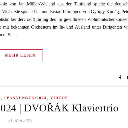
olo von Jan Müller-Wieland aus der Taufeund spielte die deutsc
r Viola. Sie spielte Ur- und Erstaufführungen von György Kurtág, Pet
istin bei derUraufführung des ihr gewidmeten Violinbratschenkonzer
te mit bekannten Orchestern im In- und Ausland unter Dirigenten w
ohen. Sie…
MEHR LESEN
,
,
U
SPANNUNGEN:2024
VIDEOS
4 | DVOŘÁK Klaviertrio
21. Mai 2025