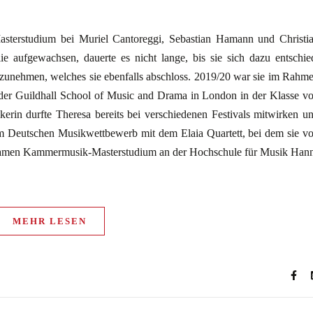
Masterstudium bei Muriel Cantoreggi, Sebastian Hamann und Christi
ie aufgewachsen, dauerte es nicht lange, bis sie sich dazu entschie
fzunehmen, welches sie ebenfalls abschloss. 2019/20 war sie im Rahm
er Guildhall School of Music and Drama in London in der Klasse v
rin durfte Theresa bereits bei verschiedenen Festivals mitwirken u
im Deutschen Musikwettbewerb mit dem Elaia Quartett, bei dem sie v
samen Kammermusik-Masterstudium an der Hochschule für Musik Han
MEHR LESEN