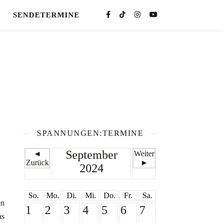
SENDETERMINE
SPANNUNGEN:TERMINE
September
◄
Weiter
Zurück
►
2024
So.
Mo.
Di.
Mi.
Do.
Fr.
Sa.
en
1
2
3
4
5
6
7
as