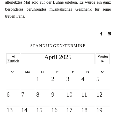
allerletztes Mal solo auf der Bühne erleben. Es wurde ein ganz
besonderes berührendes musikalisches Geschenk für seine
treuen Fans.
SPANNUNGEN:TERMINE
April 2025
◄
Weiter
Zurück
►
So.
Mo.
Di.
Mi.
Do.
Fr.
Sa.
1
2
3
4
5
6
7
8
9
10
11
12
13
14
15
16
17
18
19