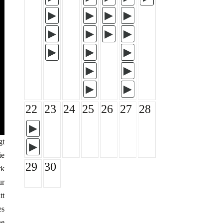
22
23
24
25
26
27
28
gt
ie
29
30
rk
ur
tt
es
ne