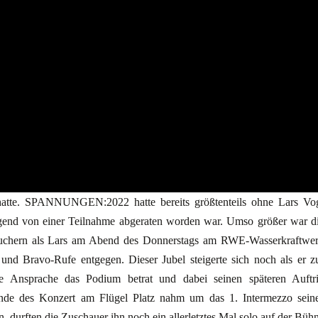
hatte. SPANNUNGEN:2022 hatte bereits größtenteils ohne Lars Vo
ngend von einer Teilnahme abgeraten worden war. Umso größer war d
suchern als Lars am Abend des Donnerstags am RWE-Wasserkraftwe
und Bravo-Rufe entgegen. Dieser Jubel steigerte sich noch als er z
e Ansprache das Podium betrat und dabei seinen späteren Auftri
 Ende des Konzert am Flügel Platz nahm um das 1. Intermezzo sein
 durften die Zuschauer ihn noch ein allerletztes Mal solo auf der Büh