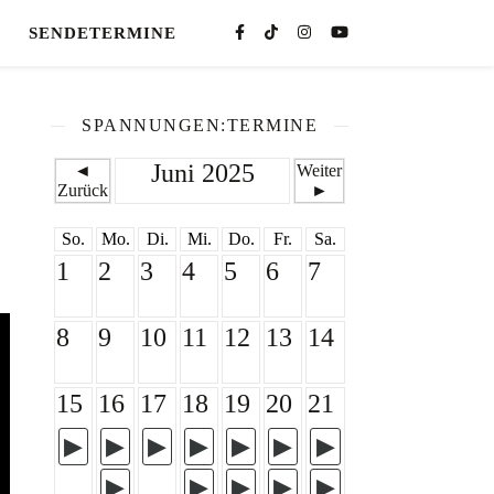
SENDETERMINE
SPANNUNGEN:TERMINE
Juni 2025
◄
Weiter
Zurück
►
So.
Mo.
Di.
Mi.
Do.
Fr.
Sa.
1
2
3
4
5
6
7
8
9
10
11
12
13
14
15
16
17
18
19
20
21