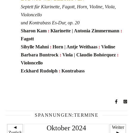
Septett für Klarinette, Fagott, Horn, Violine, Viola,
Violoncello
und Kontrabass Es-Dur, op. 20
Sharon Kam
:
Klarinette | Antonia Zimmermann
:
Fagott
Sibylle Mahni
:
Horn | Antje Weithaas
:
Violine
Barbara Buntrock
:
Viola | Claudio Bohórquez
:
Violoncello
Eckhard Rudolph
:
Kontrabass
SPANNUNGEN:TERMINE
Oktober 2024
◄
Weiter
Zurück
►