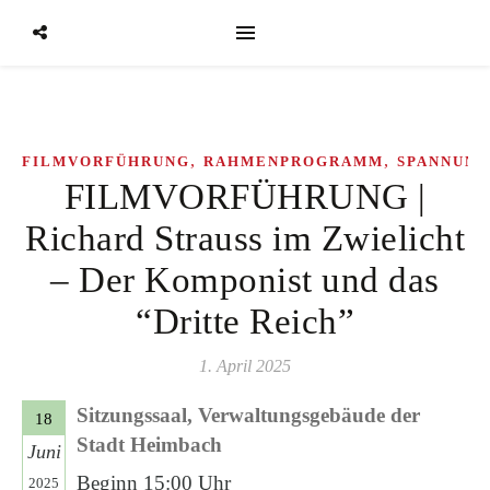
,
,
FILMVORFÜHRUNG
RAHMENPROGRAMM
SPANNUNG
FILMVORFÜHRUNG |
Richard Strauss im Zwielicht
– Der Komponist und das
“Dritte Reich”
1. April 2025
Sitzungssaal, Verwaltungsgebäude der
18
Stadt Heimbach
Juni
Beginn 15:00 Uhr
2025