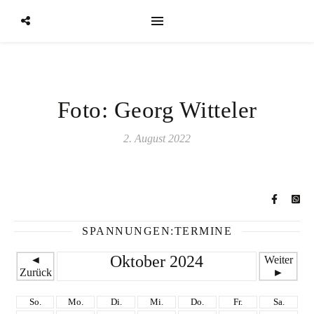
Foto: Georg Witteler
2. August 2022
SPANNUNGEN:TERMINE
Oktober 2024
◄
Weiter
Zurück
►
So.
Mo.
Di.
Mi.
Do.
Fr.
Sa.