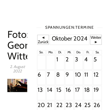
SPANNUNGEN:TERMINE
Foto:
Oktober 2024
◄
Weiter
Georg
Zurück
►
Witteler
So.
Mo.
Di.
Mi.
Do.
Fr.
Sa.
1
2
3
4
5
2. August
2022
6
7
8
9
10
11
12
13
14
15
16
17
18
19
20
21
22
23
24
25
26