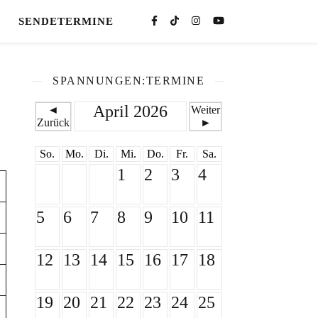
SENDETERMINE
SPANNUNGEN:TERMINE
April 2026
◄
Weiter
Zurück
►
So.
Mo.
Di.
Mi.
Do.
Fr.
Sa.
1
2
3
4
5
6
7
8
9
10
11
12
13
14
15
16
17
18
19
20
21
22
23
24
25