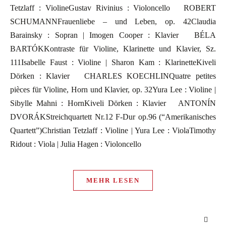
Tetzlaff : ViolineGustav Rivinius : Violoncello ROBERT
SCHUMANNFrauenliebe – und Leben, op. 42Claudia
Barainsky : Sopran | Imogen Cooper : Klavier BÉLA
BARTÓKKontraste für Violine, Klarinette und Klavier, Sz.
111Isabelle Faust : Violine | Sharon Kam : KlarinetteKiveli
Dörken : Klavier CHARLES KOECHLINQuatre petites
pièces für Violine, Horn und Klavier, op. 32Yura Lee : Violine |
Sibylle Mahni : HornKiveli Dörken : Klavier ANTONÍN
DVORÁKStreichquartett Nr.12 F-Dur op.96 (“Amerikanisches
Quartett”)Christian Tetzlaff : Violine | Yura Lee : ViolaTimothy
Ridout : Viola | Julia Hagen : Violoncello
MEHR LESEN