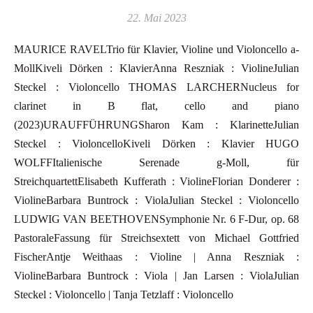
22. Mai 2023
MAURICE RAVELTrio für Klavier, Violine und Violoncello a-
MollKiveli Dörken : KlavierAnna Reszniak : ViolineJulian
Steckel : Violoncello THOMAS LARCHERNucleus for
clarinet in B flat, cello and piano
(2023)URAUFFÜHRUNGSharon Kam : KlarinetteJulian
Steckel : VioloncelloKiveli Dörken : Klavier HUGO
WOLFFItalienische Serenade g-Moll, für
StreichquartettElisabeth Kufferath : ViolineFlorian Donderer :
ViolineBarbara Buntrock : ViolaJulian Steckel : Violoncello
LUDWIG VAN BEETHOVENSymphonie Nr. 6 F-Dur, op. 68
PastoraleFassung für Streichsextett von Michael Gottfried
FischerAntje Weithaas : Violine | Anna Reszniak :
ViolineBarbara Buntrock : Viola | Jan Larsen : ViolaJulian
Steckel : Violoncello | Tanja Tetzlaff : Violoncello