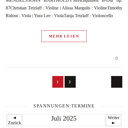
MENDELSSOHN BARTHOLDYStreichquintett B-Dur op.
87Christian Tetzlaff : Violine | Alissa Margulis : ViolineTimothy
Ridout : Viola | Yura Lee : ViolaTanja Tetzlaff : Violoncello
MEHR LESEN
1
2
SPANNUNGEN:TERMINE
Juli 2025
◄
Weiter
Zurück
►