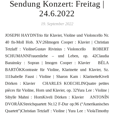
Sendung Konzert: Freitag |
24.6.2022
19. September 2022
JOSEPH HAYDNTrio für Klavier, Violine und Violoncello Nr.
40 fis-Moll Hob. XV:26Imogen Cooper : Klavier | Christian
Tetzlaff : ViolineGustav Rivinius : Violoncello ROBERT
SCHUMANNFrauenliebe – und Leben, op. 42Claudia
Barainsky : Sopran | Imogen Cooper : Klavier BÉLA
BARTÓKKontraste für Violine, Klarinette und Klavier, Sz.
111Isabelle Faust : Violine | Sharon Kam : KlarinetteKiveli
Dörken : Klavier CHARLES KOECHLINQuatre petites
pièces für Violine, Horn und Klavier, op. 32Yura Lee : Violine |
Sibylle Mahni : HornKiveli Dörken : Klavier ANTONÍN
DVORÁKStreichquartett Nr.12 F-Dur op.96 (“Amerikanisches
Quartett”)Christian Tetzlaff : Violine | Yura Lee : ViolaTimothy