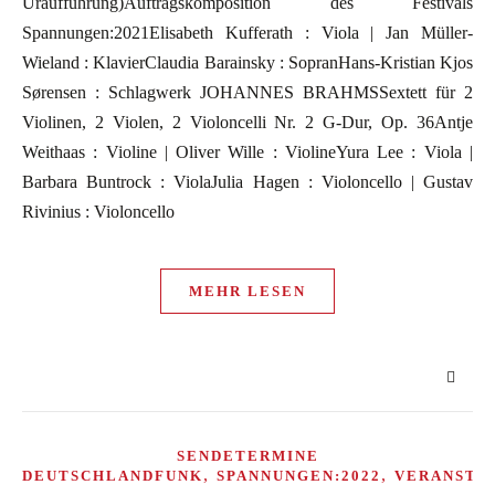
Uraufführung)Auftragskomposition des Festivals
Spannungen:2021Elisabeth Kufferath : Viola | Jan Müller-
Wieland : KlavierClaudia Barainsky : SopranHans-Kristian Kjos
Sørensen : Schlagwerk JOHANNES BRAHMSSextett für 2
Violinen, 2 Violen, 2 Violoncelli Nr. 2 G-Dur, Op. 36Antje
Weithaas : Violine | Oliver Wille : ViolineYura Lee : Viola |
Barbara Buntrock : ViolaJulia Hagen : Violoncello | Gustav
Rivinius : Violoncello
MEHR LESEN
SENDETERMINE
,
,
DEUTSCHLANDFUNK
SPANNUNGEN:2022
VERANSTA