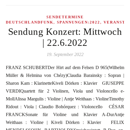
SENDETERMINE
,
,
DEUTSCHLANDFUNK
SPANNUNGEN:2022
VERANSTA
Sendung Konzert: Mittwoch
| 22.6.2022
19. September 2022
FRANZ SCHUBERTDer Hirt auf dem Felsen D 965(Wilhelm
Müller & Helmina von Chézy)Claudia Barainsky : Sopran |
Sharon Kam : KlarinetteKiveli Dörken : Klavier GIUSEPPE
VERDIQuartett für 2 Violinen, Viola und Violoncello e-
MollAlissa Margulis : Violine | Antje Weithaas : ViolineTimothy
Ridout : Viola | Claudio Bohórquez : Violoncello CÉSAR
FRANCKSonate für Violine und Klavier A-DurAntje
Weithaas : Violine | Kiveli Dörken : Klavier FELIX