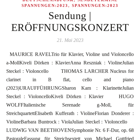
,
SPANNUNGEN:2023
SPANNUNGEN:2023
Sendung |
ERÖFFNUNGSKONZERT
21. Mai 2023
MAURICE RAVELTrio für Klavier, Violine und Violoncello
a-MollKiveli Dörken : KlavierAnna Reszniak : ViolineJulian
Steckel : Violoncello THOMAS LARCHER Nucleus for
clarinet in B flat, cello and piano
(2023)URAUFFÜHRUNGSharon Kam : KlarinetteJulian
Steckel : VioloncelloKiveli Dörken : Klavier HUGO
WOLFFItalienische Serenade g-Moll, für
StreichquartettElisabeth Kufferath : ViolineFlorian Donderer :
ViolineBarbara Buntrock : ViolaJulian Steckel : Violoncello
LUDWIG VAN BEETHOVENSymphonie Nr. 6 F-Dur, op. 68
PastoraleFassung für Streichsextett von Michael Gottfried