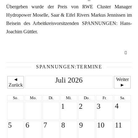
Übergeben wurde der Preis von RWE Cluster Manager
Hydropower Moselle, Saar & Eifel Rivers Markus Jennissen im
Beisein des Arbeitkreisvorsitzenden SPANNUNGEN: Hans-
Joachim Güttler.
SPANNUNGEN:TERMINE
Juli 2026
◄
Weiter
Zurück
►
So.
Mo.
Di.
Mi.
Do.
Fr.
Sa.
4
1
2
3
5
6
7
8
9
10
11