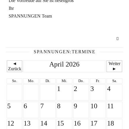
Die Vorfreude auf Sie ist riesengroß
Ihr
SPANNUNGEN Team
SPANNUNGEN:TERMINE
April 2026
◄
Weiter
Zurück
►
So.
Mo.
Di.
Mi.
Do.
Fr.
Sa.
1
2
3
4
5
6
7
8
9
10
11
12
13
14
15
16
17
18