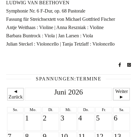
LUDWIG VAN BEETHOVEN
Symphonie Nr. 6 F-Dur, op. 68 Pastorale
Fassung für Streichsextett von Michael Gottfried Fischer
Antje Weithaas : Violine | Anna Reszniak : Violine
Barbara Buntrock : Viola | Jan Larsen : Viola
Julian Steckel : Violoncello | Tanja Tetzlaff : Violoncello
SPANNUNGEN:TERMINE
Juni 2026
◄
Weiter
Zurück
►
So.
Mo.
Di.
Mi.
Do.
Fr.
Sa.
1
2
3
4
5
6
7
8
9
10
11
12
13