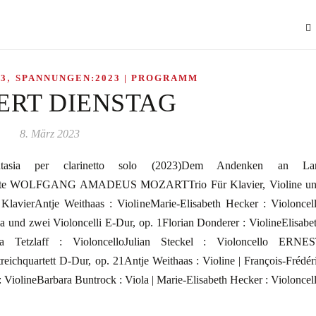
,
3
SPANNUNGEN:2023 | PROGRAMM
ERT DIENSTAG
8. März 2023
asia per clarinetto solo (2023)Dem Andenken an Lar
te WOLFGANG AMADEUS MOZARTTrio Für Klavier, Violine u
lavierAntje Weithaas : ViolineMarie-Elisabeth Hecker : Violoncel
nd zwei Violoncelli E-Dur, op. 1Florian Donderer : ViolineElisabe
ja Tetzlaff : VioloncelloJulian Steckel : Violoncello ERNE
chquartett D-Dur, op. 21Antje Weithaas : Violine | François-Frédér
 ViolineBarbara Buntrock : Viola | Marie-Elisabeth Hecker : Violoncel