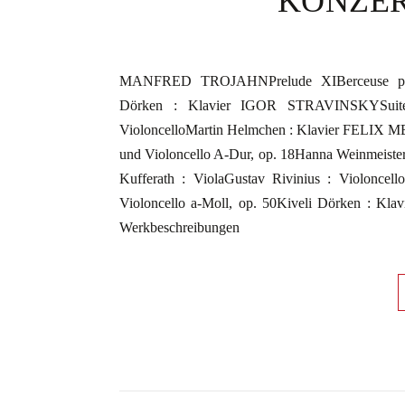
KONZER
MANFRED TROJAHNPrelude XIBerceuse pou
Dörken : Klavier IGOR STRAVINSKYSuite It
VioloncelloMartin Helmchen : Klavier FELIX
und Violoncello A-Dur, op. 18Hanna Weinmeister :
Kufferath : ViolaGustav Rivinius : Violon
Violoncello a-Moll, op. 50Kiveli Dörken : Klavi
Werkbeschreibungen