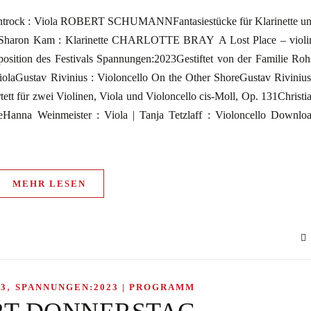
ock : Viola ROBERT SCHUMANNFantasiestücke für Klarinette u
r | Sharon Kam : Klarinette CHARLOTTE BRAY A Lost Place – violi
ion des Festivals Spannungen:2023Gestiftet von der Familie Roh
iolaGustav Rivinius : Violoncello On the Other ShoreGustav Rivinius
 zwei Violinen, Viola und Violoncello cis-Moll, Op. 131Christi
ineHanna Weinmeister : Viola | Tanja Tetzlaff : Violoncello Downlo
MEHR LESEN
,
3
SPANNUNGEN:2023 | PROGRAMM