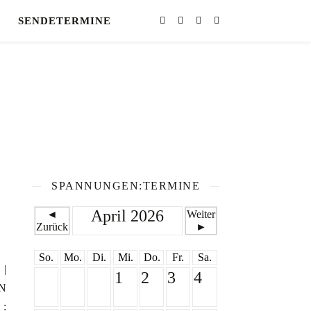
SENDETERMINE
SPANNUNGEN:TERMINE
April 2026
◄
Weiter
Zurück
►
So.
Mo.
Di.
Mi.
Do.
Fr.
Sa.
 |
1
2
3
4
AN
 :