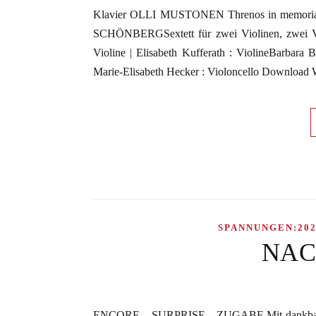
Klavier OLLI MUSTONEN Threnos in memor
SCHÖNBERGSextett für zwei Violinen, zwei Vio
Violine | Elisabeth Kufferath : ViolineBarbara B
Marie-Elisabeth Hecker : Violoncello Download
SPANNUNGEN:202
NAC
ENCORE – SURPRISE – ZUGABE Mit dankbarer U