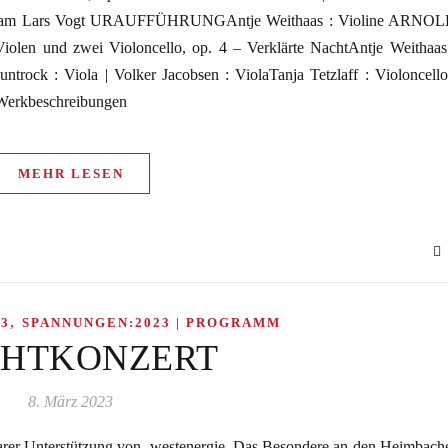
iam Lars Vogt URAUFFÜHRUNGAntje Weithaas : Violine ARNO
len und zwei Violoncello, op. 4 – Verklärte NachtAntje Weithaas
untrock : Viola | Volker Jacobsen : ViolaTanja Tetzlaff : Violoncello
 Werkbeschreibungen
MEHR LESEN
,
3
SPANNUNGEN:2023 | PROGRAMM
HTKONZERT
8. März 2023
nterstützung von westenergie. Das Besondere an den Heimbach