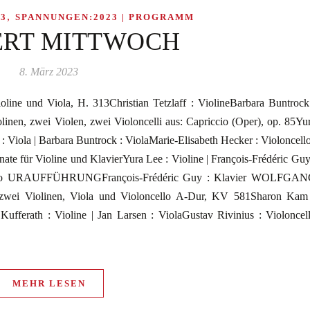
,
3
SPANNUNGEN:2023 | PROGRAMM
RT MITTWOCH
8. März 2023
 und Viola, H. 313Christian Tetzlaff : ViolineBarbara Buntrock
n, zwei Violen, zwei Violoncelli aus: Capriccio (Oper), op. 85Yu
 : Viola | Barbara Buntrock : ViolaMarie-Elisabeth Hecker : Violoncello
 für Violine und KlavierYura Lee : Violine | François-Frédéric Guy
ano URAUFFÜHRUNGFrançois-Frédéric Guy : Klavier WOLFGA
ei Violinen, Viola und Violoncello A-Dur, KV 581Sharon Kam
 Kufferath : Violine | Jan Larsen : ViolaGustav Rivinius : Violoncel
MEHR LESEN