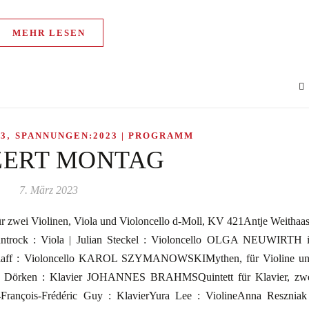
MEHR LESEN
,
3
SPANNUNGEN:2023 | PROGRAMM
ERT MONTAG
7. März 2023
iolinen, Viola und Violoncello d-Moll, KV 421Antje Weithaas
Buntrock : Viola | Julian Steckel : Violoncello OLGA NEUWIRTH 
ff : Violoncello KAROL SZYMANOWSKIMythen, für Violine u
veli Dörken : Klavier JOHANNES BRAHMSQuintett für Klavier, zw
34François-Frédéric Guy : KlavierYura Lee : ViolineAnna Reszniak