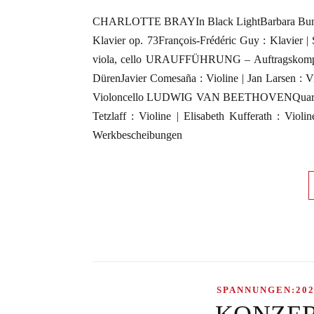
CHARLOTTE BRAYIn Black LightBarbara Buntr
Klavier op. 73François-Frédéric Guy : Klavie
viola, cello URAUFFÜHRUNG – Auftragskomposit
DürenJavier Comesaña : Violine | Jan Larsen : V
Violoncello LUDWIG VAN BEETHOVENQuartett für
Tetzlaff : Violine | Elisabeth Kufferath : Viol
Werkbescheibungen
SPANNUNGEN:202