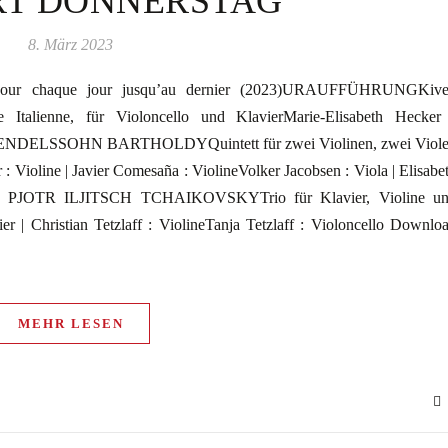
T DONNERSTAG
8. März 2023
r chaque jour jusqu’au dernier (2023)URAUFFÜHRUNGKive
alienne, für Violoncello und KlavierMarie-Elisabeth Hecker
 MENDELSSOHN BARTHOLDYQuintett für zwei Violinen, zwei Viol
 Violine | Javier Comesaña : ViolineVolker Jacobsen : Viola | Elisabe
cello PJOTR ILJITSCH TCHAIKOVSKYTrio für Klavier, Violine u
er | Christian Tetzlaff : ViolineTanja Tetzlaff : Violoncello Downlo
MEHR LESEN