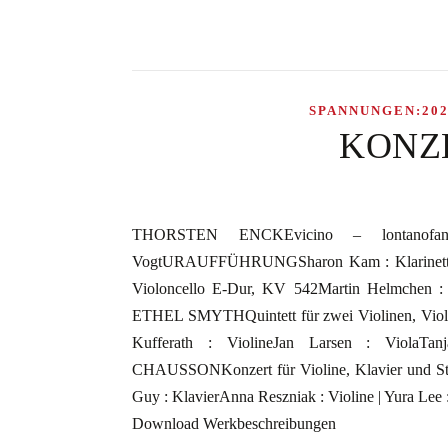
SPANNUNGEN:202
KONZ
THORSTEN ENCKEvicino – lontanofant
VogtURAUFFÜHRUNGSharon Kam : Klarinet
Violoncello E-Dur, KV 542Martin Helmchen : K
ETHEL SMYTHQuintett für zwei Violinen, Viola u
Kufferath : ViolineJan Larsen : ViolaTan
CHAUSSONKonzert für Violine, Klavier und Strei
Guy : KlavierAnna Reszniak : Violine | Yura Lee :
Download Werkbeschreibungen