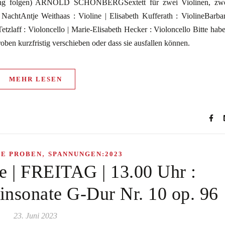
rung folgen) ARNOLD SCHÖNBERGSextett für zwei Violinen, zw
NachtAntje Weithaas : Violine | Elisabeth Kufferath : ViolineBarba
etzlaff : Violoncello | Marie-Elisabeth Hecker : Violoncello Bitte hab
 Proben kurzfristig verschieben oder dass sie ausfallen können.
MEHR LESEN
,
HE PROBEN
SPANNUNGEN:2023
be | FREITAG | 13.00 Uhr :
sonate G-Dur Nr. 10 op. 96
23. Juni 2023