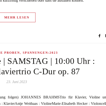
ben kurzfristig verschieben oder dass sie ausfallen können.
MEHR LESEN
,
HE PROBEN
SPANNUNGEN:2023
e | SAMSTAG | 10:00 Uhr :
iertrio C-Dur op. 87
23. Juni 2023
erung folgen) JOHANNES BRAHMSTrio für Klavier, Violine u
: KlavierAntje Weithaas : ViolineMarie-Elisabeth Hecker : Violoncel