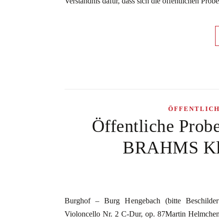
Verständnis dafür, dass sich die öffentlichen Pro
ÖFFENTLIC
Öffentliche Prob
BRAHMS Klav
Burghof – Burg Hengebach (bitte Beschild
Violoncello Nr. 2 C-Dur, op. 87Martin Helmchen 