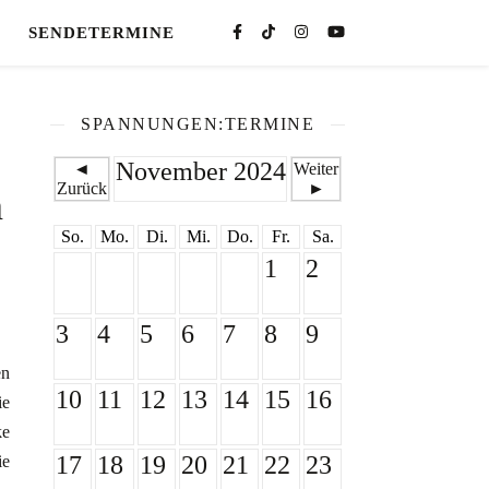
SENDETERMINE
SPANNUNGEN:TERMINE
November 2024
◄
Weiter
Zurück
►
n
So.
Mo.
Di.
Mi.
Do.
Fr.
Sa.
1
2
3
4
5
6
7
8
9
en
10
11
12
13
14
15
16
ie
ke
17
18
19
20
21
22
23
ie