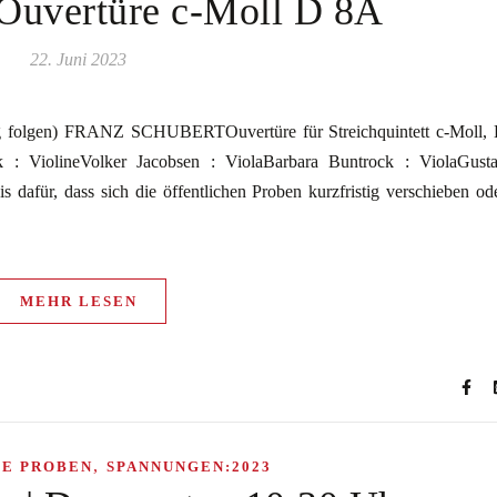
vertüre c-Moll D 8A
22. Juni 2023
ng folgen) FRANZ SCHUBERTOuvertüre für Streichquintett c-Moll,
k : ViolineVolker Jacobsen : ViolaBarbara Buntrock : ViolaGust
s dafür, dass sich die öffentlichen Proben kurzfristig verschieben od
MEHR LESEN
,
HE PROBEN
SPANNUNGEN:2023