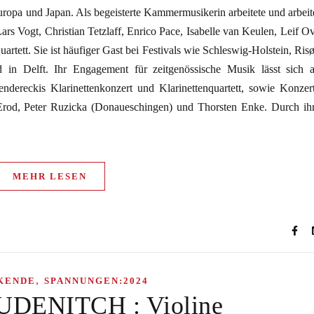
ropa und Japan. Als begeisterte Kammermusikerin arbeitete und arbeit
ars Vogt, Christian Tetzlaff, Enrico Pace, Isabelle van Keulen, Leif O
ett. Sie ist häufiger Gast bei Festivals wie Schleswig-Holstein, Risø
d in Delft. Ihr Engagement für zeitgenössische Musik lässt sich 
ndereckis Klarinettenkonzert und Klarinettenquartett, sowie Konzer
n Erod, Peter Ruzicka (Donaueschingen) und Thorsten Enke. Durch ih
MEHR LESEN
,
KENDE
SPANNUNGEN:2024
DENITCH : Violine