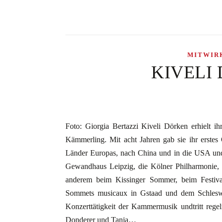
MITWIR
KIVELI 
Foto: Giorgia Bertazzi Kiveli Dörken erhielt i
Kämmerling. Mit acht Jahren gab sie ihr erstes O
Länder Europas, nach China und in die USA und 
Gewandhaus Leipzig, die Kölner Philharmonie, d
anderem beim Kissinger Sommer, beim Festi
Sommets musicaux in Gstaad und dem Schleswig
Konzerttätigkeit der Kammermusik undtritt regel
Donderer und Tanja…