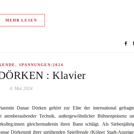
MEHR LESEN
,
KENDE
SPANNUNGEN:2024
ÖRKEN : Klavier
4. Mai 2024
anistin Danae Dörken gehört zur Elite der international gefragt
mit atemberaubender Technik, außergewöhnlicher Bühnenpräsenz u
olleg:innen gleichermaßenin ihren Bann schlägt. Als Siebenjähri
Danae Dörkenmit ihrer sprühenden Spielfreude (Kölner Stadt-Anzeige