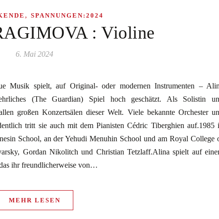
,
KENDE
SPANNUNGEN:2024
AGIMOVA : Violine
6. Mai 2024
 Musik spielt, auf Original- oder modernen Instrumenten – Ali
ehrliches (The Guardian) Spiel hoch geschätzt. Als Solistin u
allen großen Konzertsälen dieser Welt. Viele bekannte Orchester u
entlich tritt sie auch mit dem Pianisten Cédric Tiberghien auf.1985 
nesin School, an der Yehudi Menuhin School und am Royal College 
yarsky, Gordan Nikolitch und Christian Tetzlaff.Alina spielt auf ein
das ihr freundlicherweise von…
MEHR LESEN