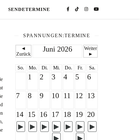
SENDETERMINE
SPANNUNGEN:TERMINE
Juni 2026
◄
Weiter
Zurück
►
So.
Mo.
Di.
Mi.
Do.
Fr.
Sa.
1
2
3
4
5
6
de
at
7
8
9
10
11
12
13
ie
nd
en
14
15
16
17
18
19
20
n,
ne