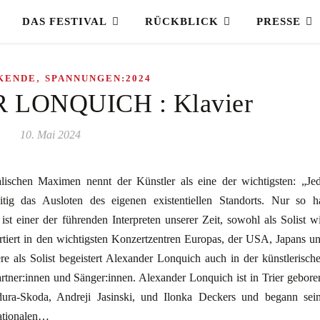
DAS FESTIVAL
RÜCKBLICK
PRESSE
,
KENDE
SPANNUNGEN:2024
LONQUICH : Klavier
10. Mai 2024
lischen Maximen nennt der Künstler als eine der wichtigsten: „Je
ig das Ausloten des eigenen existentiellen Standorts. Nur so h
 einer der führenden Interpreten unserer Zeit, sowohl als Solist w
tiert in den wichtigsten Konzertzentren Europas, der USA, Japans u
re als Solist begeistert Alexander Lonquich auch in der künstlerisch
tner:innen und Sänger:innen. Alexander Lonquich ist in Trier gebore
dura-Skoda, Andreji Jasinski, und Ilonka Deckers und begann sei
nationalen…