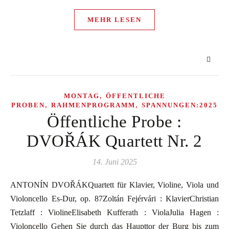
MEHR LESEN
,
MONTAG
ÖFFENTLICHE
,
,
PROBEN
RAHMENPROGRAMM
SPANNUNGEN:2025
Öffentliche Probe :
DVOŘÁK Quartett Nr. 2
14. Juni 2025
ANTONÍN DVOŘÁKQuartett für Klavier, Violine, Viola und
Violoncello Es-Dur, op. 87Zoltán Fejérvári : KlavierChristian
Tetzlaff : ViolineElisabeth Kufferath : ViolaJulia Hagen :
Violoncello Gehen Sie durch das Haupttor der Burg bis zum