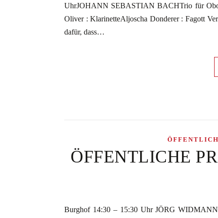
UhrJOHANN SEBASTIAN BACHTrio für Oboe, Kla
Oliver : KlarinetteAljoscha Donderer : Fagott V
dafür, dass…
ÖFFENTLIC
ÖFFENTLICHE PROBE
Burghof 14:30 – 15:30 Uhr JÖRG WIDMANN Quart