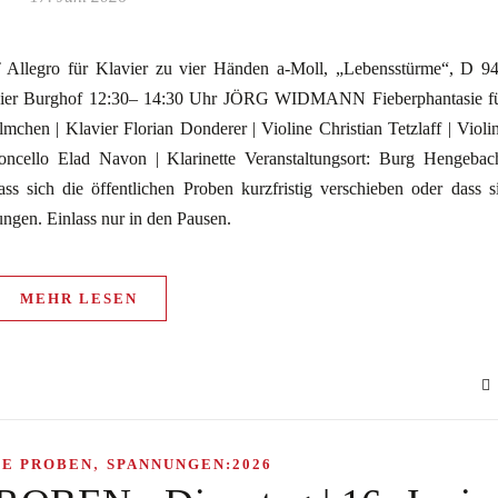
egro für Klavier zu vier Händen a-Moll, „Lebensstürme“, D 9
lavier Burghof 12:30– 14:30 Uhr JÖRG WIDMANN Fieberphantasie f
lmchen | Klavier Florian Donderer | Violine Christian Tetzlaff | Violi
loncello Elad Navon | Klarinette Veranstaltungsort: Burg Hengebac
s sich die öffentlichen Proben kurzfristig verschieben oder dass s
ungen. Einlass nur in den Pausen.
MEHR LESEN
,
HE PROBEN
SPANNUNGEN:2026