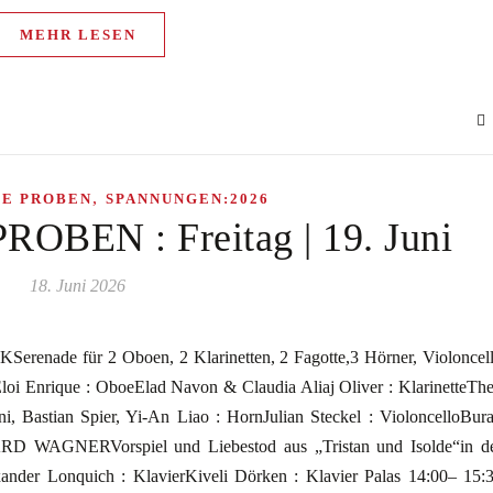
MEHR LESEN
,
HE PROBEN
SPANNUNGEN:2026
BEN : Freitag | 19. Juni
18. Juni 2026
nade für 2 Oboen, 2 Klarinetten, 2 Fagotte,3 Hörner, Violoncel
loi Enrique : OboeElad Navon & Claudia Aliaj Oliver : KlarinetteTh
i, Bastian Spier, Yi-An Liao : HornJulian Steckel : VioloncelloBur
ARD WAGNERVorspiel und Liebestod aus „Tristan und Isolde“in d
ander Lonquich : KlavierKiveli Dörken : Klavier Palas 14:00– 15: