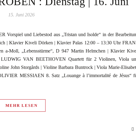
EN : Dienstag | 16. Juni
15. Juni 2026
rspiel und Liebestod aus „Tristan und Isolde“ in der Bearbeitu
ch | Klavier Kiveli Dörken | Klavier Palas 12:00 – 13:30 Uhr FRA
 a-Moll, „Lebensstürme“, D 947 Martin Helmchen | Klavier Kive
hr LUDWIG VAN BEETHOVEN Quartett für 2 Violinen, Viola u
oline John Storgårds | Violine Barbara Buntrock | Viola Marie-Elisabe
 OLIVIER MESSIAEN 8. Satz „Louange à l’immortalité de Jésus“ f
MEHR LESEN