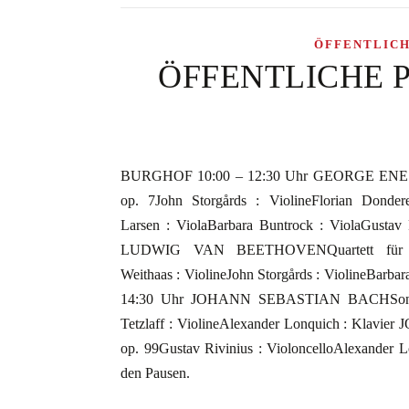
ÖFFENTLIC
ÖFFENTLICHE PRO
BURGHOF 10:00 – 12:30 Uhr GEORGE ENESCUOkt
op. 7John Storgårds : ViolineFlorian Dondere
Larsen : ViolaBarbara Buntrock : ViolaGustav R
LUDWIG VAN BEETHOVENQuartett für zwei
Weithaas : ViolineJohn Storgårds : ViolineBarba
14:30 Uhr JOHANN SEBASTIAN BACHSonate f
Tetzlaff : ViolineAlexander Lonquich : Klavi
op. 99Gustav Rivinius : VioloncelloAlexander Lo
den Pausen.