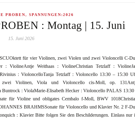
,
HE PROBEN
SPANNUNGEN:2026
BEN : Montag | 15. Juni
15. Juni 2026
ett für vier Violinen, zwei Violen und zwei Violoncelli C-Du
r : ViolineAntje Weithaas : ViolineChristian Tetzlaff : ViolineJ
ivinius : VioloncelloTanja Tetzlaff : Violoncello 13:30 – 15:30 U
 Violinen, Viola und Violoncello cis-Moll, op. 131Ant
ra Buntrock : ViolaMarie-Elisabeth Hecker : Violoncello PALAS 13:30
ür Violine und obligates Cembalo f-Moll, BWV 1018Christi
er JOHANNES BRAHMSSonate für Violoncello und Klavier Nr. 2 F-Du
nquich : Klavier Bitte folgen Sie den Beschilderungen. Einlass nur 