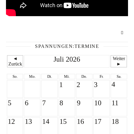
SPANNUNGEN:TERMINE
Juli 2026
◄
Weiter
Zurück
►
So.
Mo.
Di.
Mi.
Do.
Fr.
Sa.
4
1
2
3
5
6
7
8
9
10
11
12
13
14
15
16
17
18