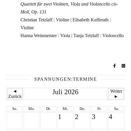
Quartett für zwei Violinen, Viola und Violoncello cis-
Moll, Op. 131
Christian Tetzlaff
:
Violine | Elisabeth Kufferath
:
Violine
Hanna Weinmeister
:
Viola | Tanja Tetzlaff
:
Violoncello
SPANNUNGEN:TERMINE
Juli 2026
◄
Weiter
Zurück
►
So.
Mo.
Di.
Mi.
Do.
Fr.
Sa.
1
2
3
4