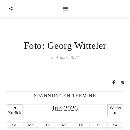
Foto: Georg Witteler
2. August 2022
SPANNUNGEN:TERMINE
Juli 2026
◄
Weiter
Zurück
►
So.
Mo.
Di.
Mi.
Do.
Fr.
Sa.