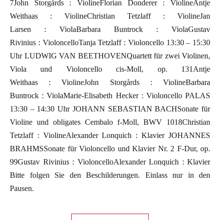
7John Storgårds : ViolineFlorian Donderer : ViolineAntje
Weithaas : ViolineChristian Tetzlaff : ViolineJan
Larsen : ViolaBarbara Buntrock : ViolaGustav
Rivinius : VioloncelloTanja Tetzlaff : Violoncello 13:30 – 15:30
Uhr LUDWIG VAN BEETHOVENQuartett für zwei Violinen,
Viola und Violoncello cis-Moll, op. 131Antje
Weithaas : ViolineJohn Storgårds : ViolineBarbara
Buntrock : ViolaMarie-Elisabeth Hecker : Violoncello PALAS
13:30 – 14:30 Uhr JOHANN SEBASTIAN BACHSonate für
Violine und obligates Cembalo f-Moll, BWV 1018Christian
Tetzlaff : ViolineAlexander Lonquich : Klavier JOHANNES
BRAHMSSonate für Violoncello und Klavier Nr. 2 F-Dur, op.
99Gustav Rivinius : VioloncelloAlexander Lonquich : Klavier
Bitte folgen Sie den Beschilderungen. Einlass nur in den
Pausen.