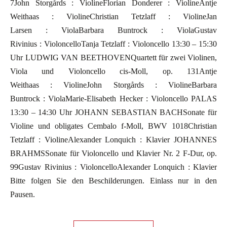
7John Storgårds : ViolineFlorian Donderer : ViolineAntje
Weithaas : ViolineChristian Tetzlaff : ViolineJan
Larsen : ViolaBarbara Buntrock : ViolaGustav
Rivinius : VioloncelloTanja Tetzlaff : Violoncello 13:30 – 15:30
Uhr LUDWIG VAN BEETHOVENQuartett für zwei Violinen,
Viola und Violoncello cis-Moll, op. 131Antje
Weithaas : ViolineJohn Storgårds : ViolineBarbara
Buntrock : ViolaMarie-Elisabeth Hecker : Violoncello PALAS
13:30 – 14:30 Uhr JOHANN SEBASTIAN BACHSonate für
Violine und obligates Cembalo f-Moll, BWV 1018Christian
Tetzlaff : ViolineAlexander Lonquich : Klavier JOHANNES
BRAHMSSonate für Violoncello und Klavier Nr. 2 F-Dur, op.
99Gustav Rivinius : VioloncelloAlexander Lonquich : Klavier
Bitte folgen Sie den Beschilderungen. Einlass nur in den
Pausen.