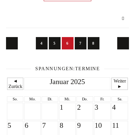
4
5
6
7
8
SPANNUNGEN:TERMINE
Januar 2025
◄
Weiter
Zurück
►
So.
Mo.
Di.
Mi.
Do.
Fr.
Sa.
1
2
3
4
5
6
7
8
9
10
11