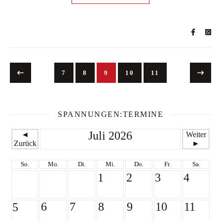
7
8
9
10
11
SPANNUNGEN:TERMINE
Juli 2026
◄
Weiter
Zurück
►
So.
Mo.
Di.
Mi.
Do.
Fr.
Sa.
1
2
3
4
6
7
8
9
10
11
5