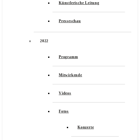
Künstlerische Leitung
Presseschau
2022
Programm
Mitwirkende
Videos
Fotos
Konzerte