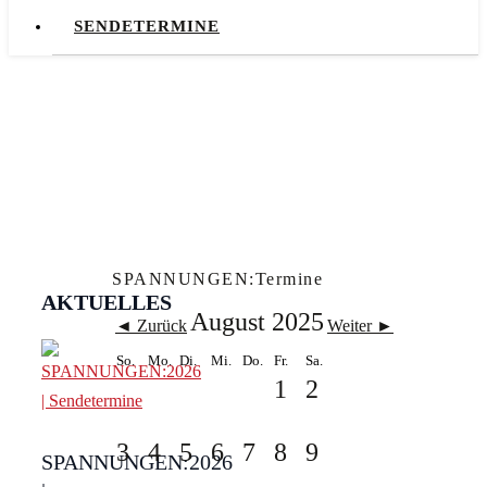
SENDETERMINE
SPANNUNGEN:Termine
AKTUELLES
August 2025
◄ Zurück
Weiter ►
So.
Mo.
Di.
Mi.
Do.
Fr.
Sa.
1
2
3
4
5
6
7
8
9
SPANNUNGEN:2026