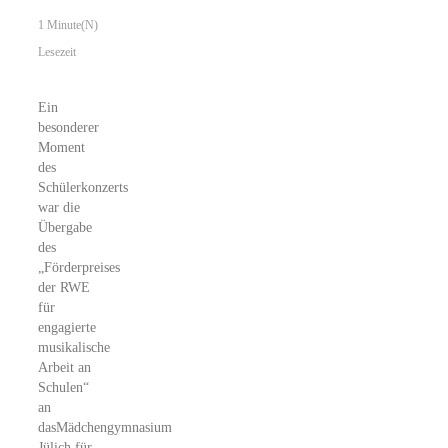
1 Minute(n)
Lesezeit
Ein
besonderer
Moment
des
Schülerkonzerts
war die
Übergabe
des
„Förderpreises
der RWE
für
engagierte
musikalische
Arbeit an
Schulen“
an
dasMädchengymnasium
Jülich für