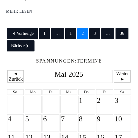
MEHR LESEN
Vorherige
1
…
1
2
3
…
36
Nächste
SPANNUNGEN:TERMINE
Mai 2025
◄
Weiter
Zurück
►
So.
Mo.
Di.
Mi.
Do.
Fr.
Sa.
1
2
3
4
5
6
7
8
9
10
11
12
13
14
15
16
17