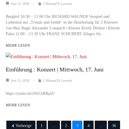
Juni 15, 2026
1 Minute(n) Lesezeit
Burghof 10:30 – 12:00 Uhr RICHARD WAGNER Vorspiel und
Liebestod aus „Tristan und Isolde“ in der Bearbeitung für 2 Klaviere
von Max Reger Alexander Lonquich | Klavier Kiveli Dörken | Klavier
Palas 12:00 – 13:30 Uhr FRANZ SCHUBERT Allegro für…
MEHR LESEN
Einführung : Konzert | Mittwoch, 17. Juni
Juni 15, 2026
1 Minute(n) Lesezeit
https://youtu.be/zNrCl4HkjzU
MEHR LESEN
Vorherige
1
…
2
3
4
…
36