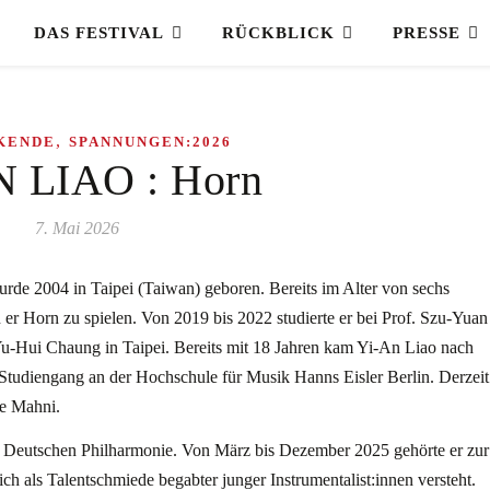
DAS FESTIVAL
RÜCKBLICK
PRESSE
,
KENDE
SPANNUNGEN:2026
N LIAO : Horn
7. Mai 2026
rde 2004 in Taipei (Taiwan) geboren. Bereits im Alter von sechs
 er Horn zu spielen. Von 2019 bis 2022 studierte er bei Prof. Szu-Yuan
-Hui Chaung in Taipei. Bereits mit 18 Jahren kam Yi-An Liao nach
-Studiengang an der Hochschule für Musik Hanns Eisler Berlin. Derzeit
le Mahni.
gen Deutschen Philharmonie. Von März bis Dezember 2025 gehörte er zur
h als Talentschmiede begabter junger Instrumentalist:innen versteht.