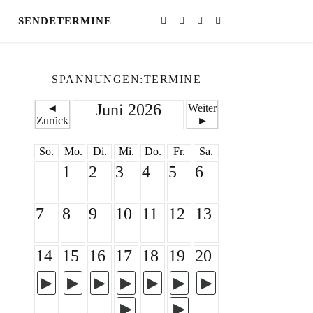
SENDETERMINE
SPANNUNGEN:TERMINE
Juni 2026
◄
Weiter
Zurück
►
So.
Mo.
Di.
Mi.
Do.
Fr.
Sa.
1
2
3
4
5
6
7
8
9
10
11
12
13
14
15
16
17
18
19
20