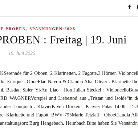
,
HE PROBEN
SPANNUNGEN:2026
BEN : Freitag | 19. Juni
18. Juni 2026
nade für 2 Oboen, 2 Klarinetten, 2 Fagotte,3 Hörner, Violoncel
loi Enrique : OboeElad Navon & Claudia Aliaj Oliver : KlarinetteTh
i, Bastian Spier, Yi-An Liao : HornJulian Steckel : VioloncelloBur
ARD WAGNERVorspiel und Liebestod aus „Tristan und Isolde“in d
ander Lonquich : KlavierKiveli Dörken : Klavier Palas 14:00– 15:
rinette und Fagott, BWV 795Marie Tetzlaff : OboeClaudia Ali
eranstaltungsort: Burg Hengebach, Heimbach Bitte haben Sie Verständn