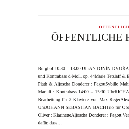
ÖFFENTLIC
ÖFFENTLICHE PRO
Burghof 10:30 – 13:00 UhrANTONÍN DVOŘÁKSere
und Kontrabass d-Moll, op. 44Marie Tetzlaff & E
Plath & Aljoscha Donderer : FagottSybille Mahn
Marlali : Kontrabass 14:00 – 15:30 UhrRICH
Bearbeitung für 2 Klaviere von Max RegerAlex
UhrJOHANN SEBASTIAN BACHTrio für Oboe, Kla
Oliver : KlarinetteAljoscha Donderer : Fagott V
dafür, dass…