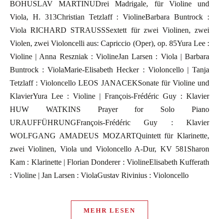
BOHUSLAV MARTINUDrei Madrigale, für Violine und
Viola, H. 313Christian Tetzlaff : ViolineBarbara Buntrock :
Viola RICHARD STRAUSSSextett für zwei Violinen, zwei
Violen, zwei Violoncelli aus: Capriccio (Oper), op. 85Yura Lee :
Violine | Anna Reszniak : ViolineJan Larsen : Viola | Barbara
Buntrock : ViolaMarie-Elisabeth Hecker : Violoncello | Tanja
Tetzlaff : Violoncello LEOS JANACEKSonate für Violine und
KlavierYura Lee : Violine | François-Frédéric Guy : Klavier
HUW WATKINS Prayer for Solo Piano
URAUFFÜHRUNGFrançois-Frédéric Guy : Klavier
WOLFGANG AMADEUS MOZARTQuintett für Klarinette,
zwei Violinen, Viola und Violoncello A-Dur, KV 581Sharon
Kam : Klarinette | Florian Donderer : ViolineElisabeth Kufferath
: Violine | Jan Larsen : ViolaGustav Rivinius : Violoncello
MEHR LESEN