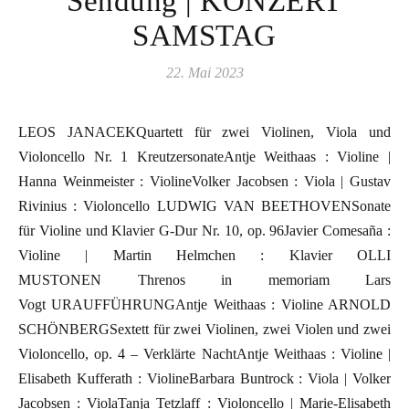
Sendung | KONZERT
SAMSTAG
22. Mai 2023
LEOS JANACEKQuartett für zwei Violinen, Viola und
Violoncello Nr. 1 KreutzersonateAntje Weithaas : Violine |
Hanna Weinmeister : ViolineVolker Jacobsen : Viola | Gustav
Rivinius : Violoncello LUDWIG VAN BEETHOVENSonate
für Violine und Klavier G-Dur Nr. 10, op. 96Javier Comesaña :
Violine | Martin Helmchen : Klavier OLLI
MUSTONEN Threnos in memoriam Lars
Vogt URAUFFÜHRUNGAntje Weithaas : Violine ARNOLD
SCHÖNBERGSextett für zwei Violinen, zwei Violen und zwei
Violoncello, op. 4 – Verklärte NachtAntje Weithaas : Violine |
Elisabeth Kufferath : ViolineBarbara Buntrock : Viola | Volker
Jacobsen : ViolaTanja Tetzlaff : Violoncello | Marie-Elisabeth