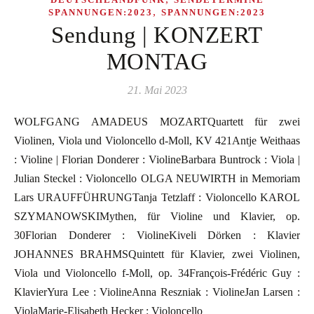
,
SPANNUNGEN:2023
SPANNUNGEN:2023
Sendung | KONZERT
MONTAG
21. Mai 2023
WOLFGANG AMADEUS MOZARTQuartett für zwei
Violinen, Viola und Violoncello d-Moll, KV 421Antje Weithaas
: Violine | Florian Donderer : ViolineBarbara Buntrock : Viola |
Julian Steckel : Violoncello OLGA NEUWIRTH in Memoriam
Lars URAUFFÜHRUNGTanja Tetzlaff : Violoncello KAROL
SZYMANOWSKIMythen, für Violine und Klavier, op.
30Florian Donderer : ViolineKiveli Dörken : Klavier
JOHANNES BRAHMSQuintett für Klavier, zwei Violinen,
Viola und Violoncello f-Moll, op. 34François-Frédéric Guy :
KlavierYura Lee : ViolineAnna Reszniak : ViolineJan Larsen :
ViolaMarie-Elisabeth Hecker : Violoncello