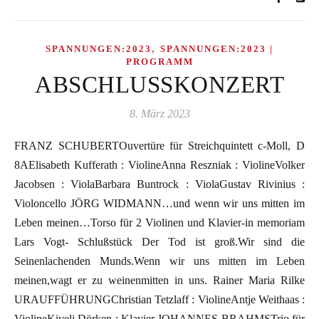
,
SPANNUNGEN:2023
SPANNUNGEN:2023 |
PROGRAMM
ABSCHLUSSKONZERT
8. März 2023
FRANZ SCHUBERTOuvertüre für Streichquintett c-Moll, D
8AElisabeth Kufferath : ViolineAnna Reszniak : ViolineVolker
Jacobsen : ViolaBarbara Buntrock : ViolaGustav Rivinius :
Violoncello JÖRG WIDMANN…und wenn wir uns mitten im
Leben meinen…Torso für 2 Violinen und Klavier-in memoriam
Lars Vogt- Schlußstück Der Tod ist groß.Wir sind die
Seinenlachenden Munds.Wenn wir uns mitten im Leben
meinen,wagt er zu weinenmitten in uns. Rainer Maria Rilke
URAUFFÜHRUNGChristian Tetzlaff : ViolineAntje Weithaas :
ViolineKiveli Dörken : Klavier JOHANNES BRAHMSTrio für